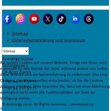
Sitemap
Datenschutzerklärung und Impressum
Avenergy Suisse
Wir nutzen Cookies auf unserer Website. Einige von ihnen sind
Spitalgasse 5
essenziell für den Betrieb der Seite, während andere uns helfen,
CH-8001 Zürich
diese Website und die Nutzererfahrung zu verbessern (Tracking
T +41 44 218 50 10
Cookies). Sie können selbst entscheiden, ob Sie die Cookies
zulassen möchten. Bitte beachten Sie, dass bei einer Ablehnung
F +41 44 218 50 11
womöglich nicht mehr alle Funktionalitäten der Seite zur
info@avenergy.ch
Verfügung stehen.
© Avenergy 2026. All Rights Reserved. | developed by
Akzeptieren
Ablehnen
masterhomepage