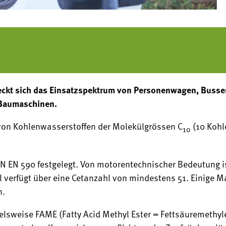
rstreckt sich das Einsatzspektrum von Personenwagen, Bus
 Baumaschinen.
 von Kohlenwasserstoffen der Molekülgrössen C
(10 Kohl
10
SN EN 590 festgelegt. Von motorentechnischer Bedeutung is
el verfügt über eine Cetanzahl von mindestens 51. Einige M
n.
sweise FAME (Fatty Acid Methyl Ester = Fettsäuremethyles