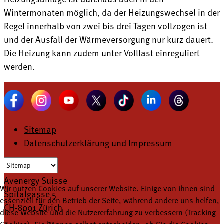
Wintermonaten möglich, da der Heizungswechsel in der
Regel innerhalb von zwei bis drei Tagen vollzogen ist
und der Ausfall der Wärmeversorgung nur kurz dauert.
Die Heizung kann zudem unter Volllast einreguliert
werden.
Sitemap
Datenschutzerklärung und Impressum
Avenergy Suisse
Wir nutzen Cookies auf unserer Website. Einige von ihnen sind
Spitalgasse 5
essenziell für den Betrieb der Seite, während andere uns helfen,
CH-8001 Zürich
diese Website und die Nutzererfahrung zu verbessern (Tracking