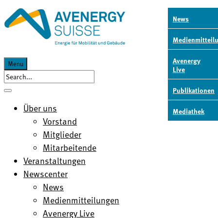
News
Medienmitteil
Avenergy
Menu
Live
Publikationen
DE
Über uns
FR
Mediathek
Vorstand
Mitglieder
Mitarbeitende
Veranstaltungen
Newscenter
News
Medienmitteilungen
Avenergy Live